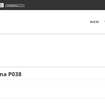
+50688421711
INICIO
ina P038