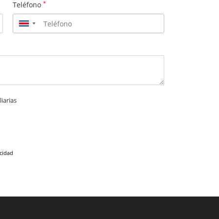
*
Teléfono
▼
iarias
acidad