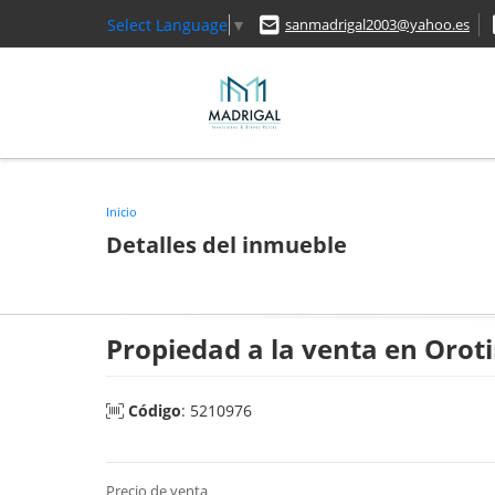
Select Language
▼
sanmadrigal2003@yahoo.es
Inicio
Detalles del inmueble
Propiedad a la venta en Orot
Código
: 5210976
Precio de venta