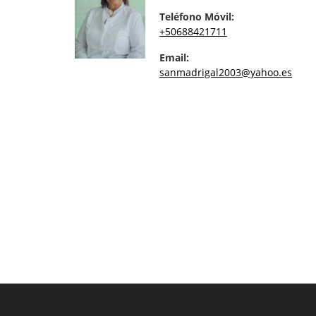
Teléfono Móvil:
+50688421711
Email:
sanmadrigal2003@yahoo.es