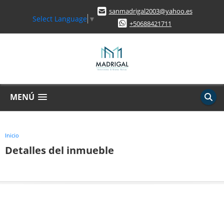
sanmadrigal2003@yahoo.es
Select Language
▼
+50688421711
MENÚ
Inicio
Detalles del inmueble