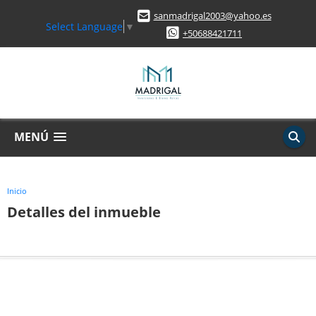
sanmadrigal2003@yahoo.es
Select Language
▼
+50688421711
MENÚ
Inicio
Detalles del inmueble