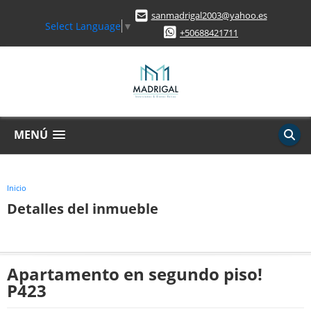
sanmadrigal2003@yahoo.es
Select Language
▼
+50688421711
MENÚ
Inicio
Detalles del inmueble
Apartamento en segundo piso!
P423