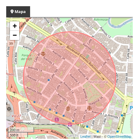
Mapa
+
−
200 m
500 ft
Leaflet
| Wasi - ©
OpenStreetMap