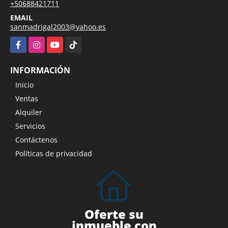
+50688421711
EMAIL
sanmadrigal2003@yahoo.es
Facebook
Instagram
YouTube
TikTok
INFORMACIÓN
Inicio
Ventas
Alquiler
Servicios
Contáctenos
Políticas de privacidad
Oferte su
inmueble con