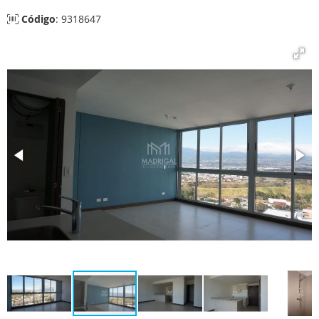
Código
: 9318647