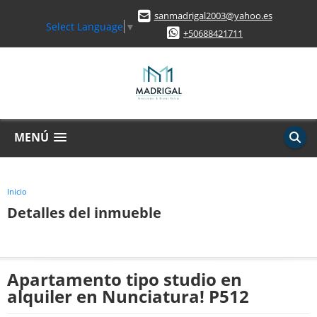
sanmadrigal2003@yahoo.es
Select Language
▼
+50688421711
MENÚ
Inicio
Detalles del inmueble
Apartamento tipo studio en
alquiler en Nunciatura! P512