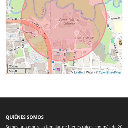
200 m
500 ft
Leaflet
| Wasi - ©
OpenStreetMap
QUIÉNES SOMOS
Somos una empresa familiar de bienes raíces con más de 20