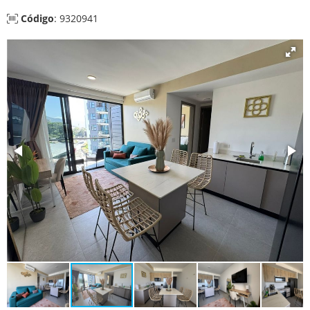
Código
: 9320941