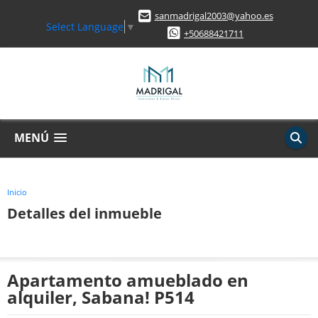
sanmadrigal2003@yahoo.es
Select Language
▼
+50688421711
MENÚ
Inicio
Detalles del inmueble
Apartamento amueblado en
alquiler, Sabana! P514