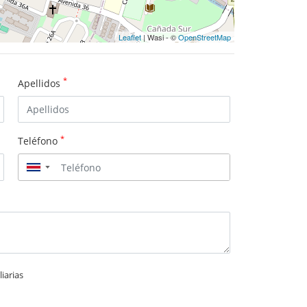
Leaflet
| Wasi - ©
OpenStreetMap
*
Apellidos
*
Teléfono
▼
iarias