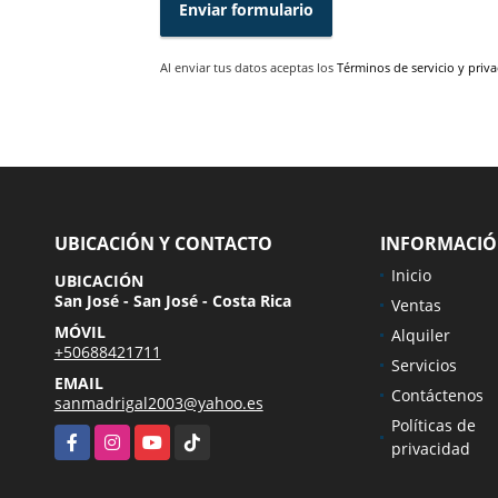
Enviar formulario
Al enviar tus datos aceptas los
Términos de servicio y priv
UBICACIÓN Y CONTACTO
INFORMACI
Inicio
UBICACIÓN
San José - San José - Costa Rica
Ventas
MÓVIL
Alquiler
+50688421711
Servicios
EMAIL
Contáctenos
sanmadrigal2003@yahoo.es
Políticas de
Facebook
Instagram
YouTube
TikTok
privacidad