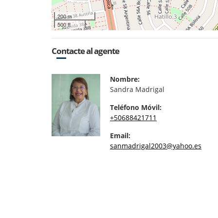
200 m
500 ft
Contacte al agente
Nombre:
Sandra Madrigal
Teléfono Móvil:
+50688421711
Email:
sanmadrigal2003@yahoo.es