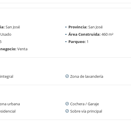
ia:
San José
Provincia:
San José
Usado
Área Construida:
460 m²
5
Parqueo:
1
 negocio:
Venta
integral
Zona de lavandería
zona urbana
Cochera / Garaje
sidencial
Sobre vía principal