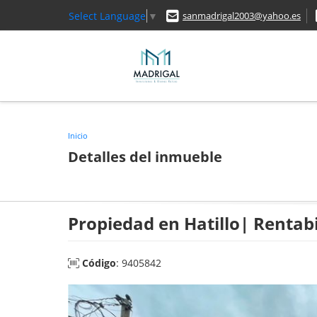
Select Language
▼
sanmadrigal2003@yahoo.es
Inicio
Detalles del inmueble
Propiedad en Hatillo| Rentab
Código
: 9405842