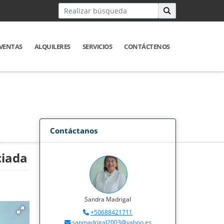
VENTAS
ALQUILERES
SERVICIOS
CONTÁCTENOS
Contáctanos
ciada
Sandra Madrigal
+50688421711
sanmadrigal2003@yahoo.es