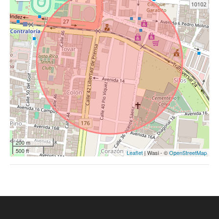
200 m
500 ft
Leaflet
| Wasi - ©
OpenStreetMap