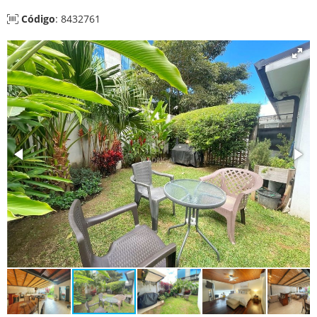
Código
: 8432761