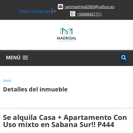
sanmadrigal2003@yahoo.es
Select Language
▼
+50688421711
MENÚ
Inicio
Detalles del inmueble
Se alquila Casa + Apartamento Con
Uso mixto en Sabana Sur!! P444