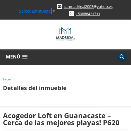
sanmadrigal2003@yahoo.es
Select Language
▼
+50688421711
MENÚ
Inicio
Detalles del inmueble
Acogedor Loft en Guanacaste –
Cerca de las mejores playas! P620