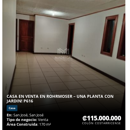
CASA EN VENTA EN ROHRMOSER – UNA PLANTA CON
JARDIN! P616
Casa
En:
San José, San José
₡115.000.000
Tipo de negocio:
Venta
COLÓN COSTARRICENSE
Área Construida
: 170 m²