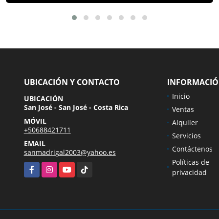
UBICACIÓN Y CONTACTO
INFORMACI
Inicio
UBICACIÓN
San José - San José - Costa Rica
Ventas
MÓVIL
Alquiler
+50688421711
Servicios
EMAIL
Contáctenos
sanmadrigal2003@yahoo.es
Políticas de
Facebook
Instagram
YouTube
TikTok
privacidad