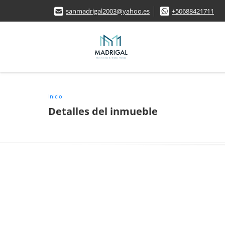
sanmadrigal2003@yahoo.es
+50688421711
Inicio
Detalles del inmueble