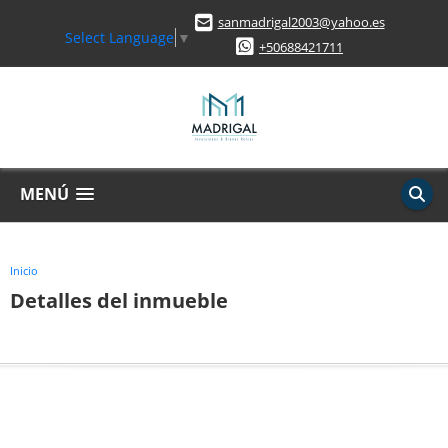
sanmadrigal2003@yahoo.es
Select Language
▼
+50688421711
MENÚ
Inicio
Detalles del inmueble