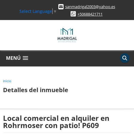
sanmadrigal2003@yahoo.es
Select Language
▼
+50688421711
MENÚ
Inicio
Detalles del inmueble
Local comercial en alquiler en
Rohrmoser con patio! P609