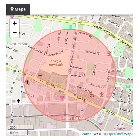
Mapa
+
−
200 m
500 ft
Leaflet
| Wasi - ©
OpenStreetMap