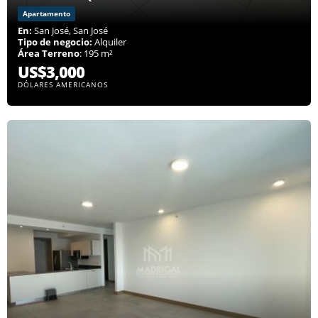
Apartamento
En:
San José, San José
Tipo de negocio:
Alquiler
Área Terreno
: 195 m²
US$3,000
DÓLARES AMERICANOS