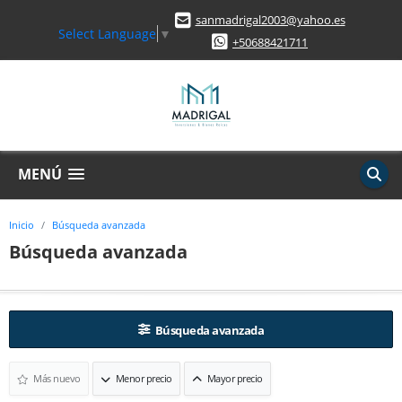
sanmadrigal2003@yahoo.es
Select Language
▼
+50688421711
MENÚ
Inicio
Búsqueda avanzada
Búsqueda avanzada
Búsqueda avanzada
Más nuevo
Menor precio
Mayor precio