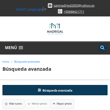
sanmadrigal2003@yahoo.es
Select Language
▼
+50688421711
MENÚ
Inicio
Búsqueda avanzada
Búsqueda avanzada
Búsqueda avanzada
Más nuevo
Menor precio
Mayor precio