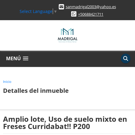
sanmadrigal2003@yahoo.es
Select Language
▼
+50688421711
MENÚ
Inicio
Detalles del inmueble
Amplio lote, Uso de suelo mixto en
Freses Curridabat!! P200