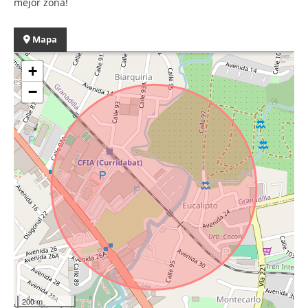
mejor zona!
Mapa
+
−
200 m