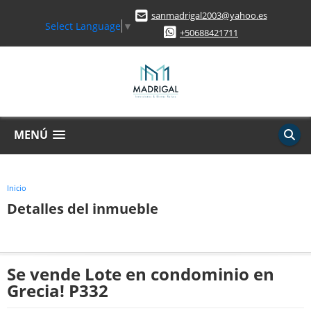
sanmadrigal2003@yahoo.es
Select Language
▼
+50688421711
MENÚ
Inicio
Detalles del inmueble
Se vende Lote en condominio en
Grecia! P332