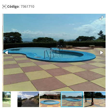
Código
: 7361710