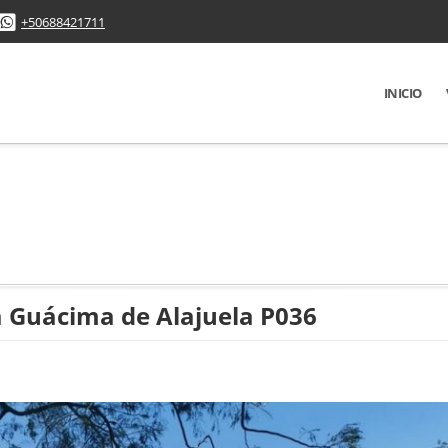
+50688421711
INICIO
la Guácima de Alajuela P036