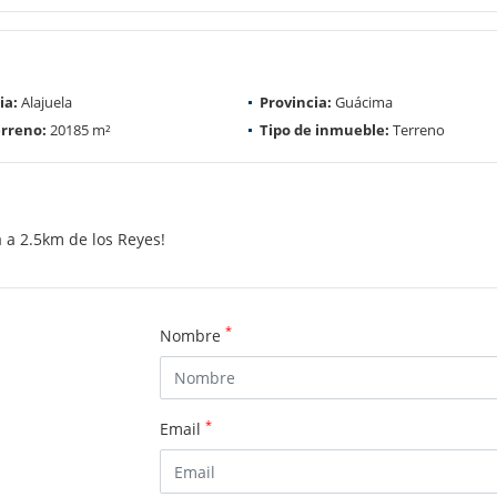
ia:
Alajuela
Provincia:
Guácima
rreno:
20185 m²
Tipo de inmueble:
Terreno
 a 2.5km de los Reyes!
*
Nombre
*
Email