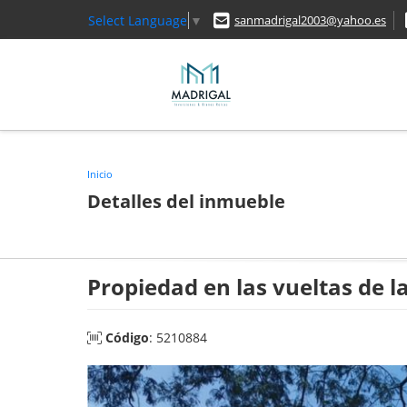
Select Language
▼
sanmadrigal2003@yahoo.es
Inicio
Detalles del inmueble
Propiedad en las vueltas de 
Código
: 5210884