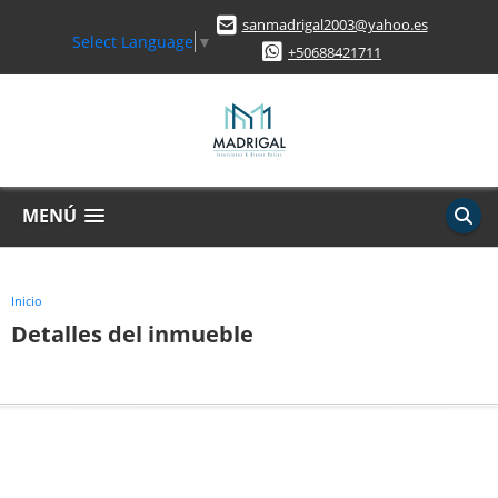
sanmadrigal2003@yahoo.es
Select Language
▼
+50688421711
MENÚ
Inicio
Detalles del inmueble